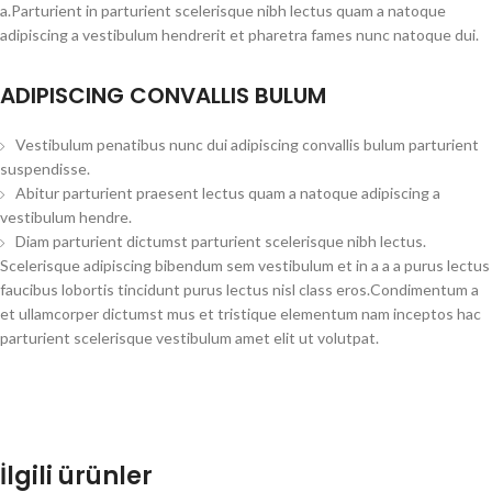
a.Parturient in parturient scelerisque nibh lectus quam a natoque
adipiscing a vestibulum hendrerit et pharetra fames nunc natoque dui.
ADIPISCING CONVALLIS BULUM
Vestibulum penatibus nunc dui adipiscing convallis bulum parturient
suspendisse.
Abitur parturient praesent lectus quam a natoque adipiscing a
vestibulum hendre.
Diam parturient dictumst parturient scelerisque nibh lectus.
Scelerisque adipiscing bibendum sem vestibulum et in a a a purus lectus
faucibus lobortis tincidunt purus lectus nisl class eros.Condimentum a
et ullamcorper dictumst mus et tristique elementum nam inceptos hac
parturient scelerisque vestibulum amet elit ut volutpat.
İlgili ürünler