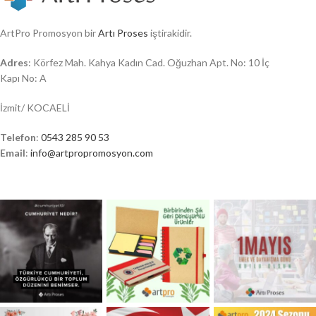
ArtPro Promosyon bir
Artı Proses
iştirakidir.
Adres
: Körfez Mah. Kahya Kadın Cad. Oğuzhan Apt. No: 10 İç
Kapı No: A
İzmit/ KOCAELİ
Telefon
:
0543 285 90 53
Email
:
info@artpropromosyon.com