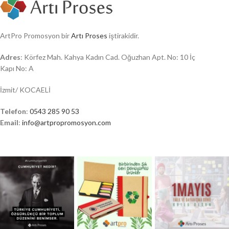
ArtPro Promosyon bir
Artı Proses
iştirakidir.
Adres
: Körfez Mah. Kahya Kadın Cad. Oğuzhan Apt. No: 10 İç
Kapı No: A
İzmit/ KOCAELİ
Telefon
:
0543 285 90 53
Email
:
info@artpropromosyon.com