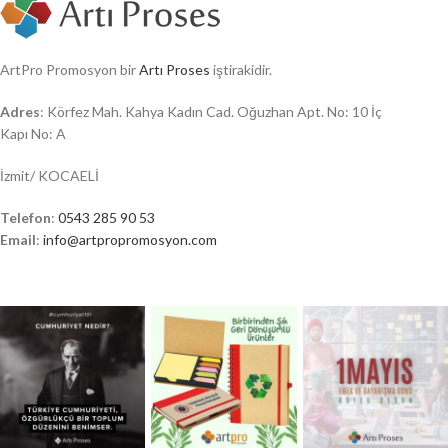
ArtPro Promosyon bir
Artı Proses
iştirakidir.
Adres
: Körfez Mah. Kahya Kadın Cad. Oğuzhan Apt. No: 10 İç
Kapı No: A
İzmit/ KOCAELİ
Telefon
:
0543 285 90 53
Email
:
info@artpropromosyon.com