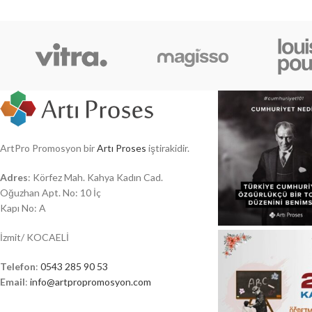
ArtPro Promosyon bir
Artı Proses
iştirakidir.
Adres
: Körfez Mah. Kahya Kadın Cad.
Oğuzhan Apt. No: 10 İç
Kapı No: A
İzmit/ KOCAELİ
Telefon
:
0543 285 90 53
Email
:
info@artpropromosyon.com