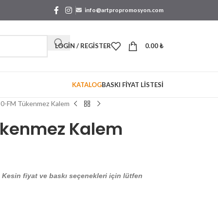
info@artpropromosyon.com
LOGIN / REGISTER
0.00
₺
KATALOG
BASKI FİYAT LİSTESİ
80-FM Tükenmez Kalem
ükenmez Kalem
. Kesin fiyat ve baskı seçenekleri için lütfen