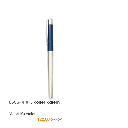
0555-410-L Roller Kalem
0555-640-S Rol
Metal Kalemler
Metal Kalemler
122.00
₺
1
+KDV