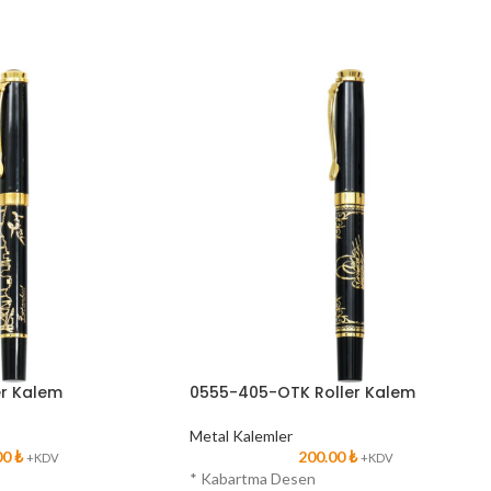
er Kalem
0555-405-OTK Roller Kalem
Metal Kalemler
00
₺
200.00
₺
+KDV
+KDV
* Kabartma Desen