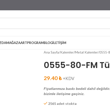
ZDA
MAĞAZA
ARTPROGRAM
BLOG
İLETIŞIM
Ana Sayfa
Kalemler
Metal Kalemler
0555-
0555-80-FM T
29.40
₺
+KDV
Fiyatlarımıza baskı bedeli dahil değildir
bizimle iletişime geçiniz.
2565 adet stokta