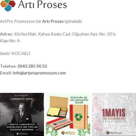
ArtPro Promosyon bir
Artı Proses
iştirakidir.
Adres
: Körfez Mah. Kahya Kadın Cad. Oğuzhan Apt. No: 10 İç
Kapı No: A
İzmit/ KOCAELİ
Telefon
:
0543 285 90 53
Email
:
info@artpropromosyon.com