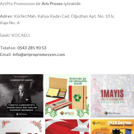
ArtPro Promosyon bir
Artı Proses
iştirakidir.
Adres
: Körfez Mah. Kahya Kadın Cad. Oğuzhan Apt. No: 10 İç
Kapı No: A
İzmit/ KOCAELİ
Telefon
:
0543 285 90 53
Email
:
info@artpropromosyon.com