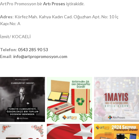
ArtPro Promosyon bir
Artı Proses
iştirakidir.
Adres
: Körfez Mah. Kahya Kadın Cad. Oğuzhan Apt. No: 10 İç
Kapı No: A
İzmit/ KOCAELİ
Telefon
:
0543 285 90 53
Email
:
info@artpropromosyon.com