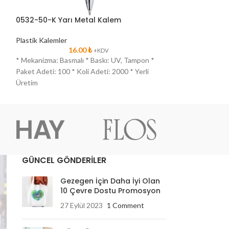
0532-50-K Yarı Metal Kalem
0532-50-L Yarı
Plastik Kalemler
Plastik Kalemler
16.00
₺
1
+KDV
* Mekanizma: Basmalı * Baskı: UV, Tampon *
* Mekanizma: Basm
Paket Adeti: 100 * Koli Adeti: 2000 * Yerli
Paket Adeti: 100 *
Üretim
Üretim
GÜNCEL GÖNDERİLER
Gezegen İçin Daha İyi Olan
10 Çevre Dostu Promosyon
27 Eylül 2023
1 Comment