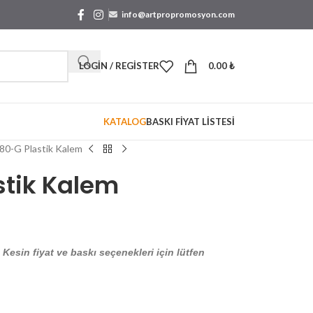
info@artpropromosyon.com
LOGIN / REGISTER
0.00
₺
KATALOG
BASKI FİYAT LİSTESİ
80-G Plastik Kalem
tik Kalem
. Kesin fiyat ve baskı seçenekleri için lütfen