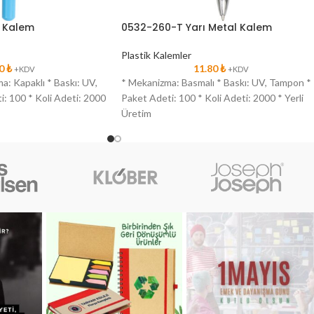
l Kalem
0532-260-T Yarı Metal Kalem
Plastik Kalemler
60
₺
11.80
₺
+KDV
+KDV
ma: Kapaklı * Baskı: UV,
* Mekanizma: Basmalı * Baskı: UV, Tampon *
: 100 * Koli Adeti: 2000
Paket Adeti: 100 * Koli Adeti: 2000 * Yerli
Üretim