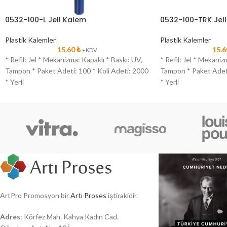
0532-100-L Jell Kalem
0532-100-TRK Jel
Plastik Kalemler
Plastik Kalemler
15.60
₺
15.
+KDV
* Refil: Jel * Mekanizma: Kapaklı * Baskı: UV,
* Refil: Jel * Mekaniz
Tampon * Paket Adeti: 100 * Koli Adeti: 2000
Tampon * Paket Adeti
* Yerli
* Yerli
ArtPro Promosyon bir
Artı Proses
iştirakidir.
Adres
: Körfez Mah. Kahya Kadın Cad.