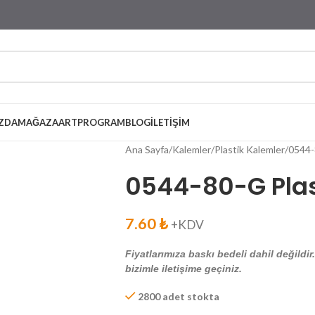
ZDA
MAĞAZA
ARTPROGRAM
BLOG
İLETIŞIM
Ana Sayfa
Kalemler
Plastik Kalemler
0544-
0544-80-G Plas
7.60
₺
+KDV
Fiyatlarımıza baskı bedeli dahil değildir
bizimle iletişime geçiniz.
2800 adet stokta