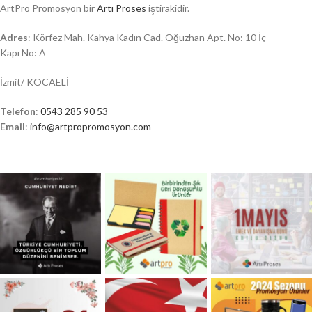
ArtPro Promosyon bir
Artı Proses
iştirakidir.
Adres
: Körfez Mah. Kahya Kadın Cad. Oğuzhan Apt. No: 10 İç
Kapı No: A
İzmit/ KOCAELİ
Telefon
:
0543 285 90 53
Email
:
info@artpropromosyon.com