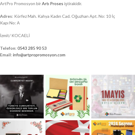
ArtPro Promosyon bir
Artı Proses
iştirakidir.
Adres
: Körfez Mah. Kahya Kadın Cad. Oğuzhan Apt. No: 10 İç
Kapı No: A
İzmit/ KOCAELİ
Telefon
:
0543 285 90 53
Email
:
info@artpropromosyon.com