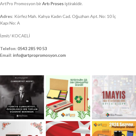
ArtPro Promosyon bir
Artı Proses
iştirakidir.
Adres
: Körfez Mah. Kahya Kadın Cad. Oğuzhan Apt. No: 10 İç
Kapı No: A
İzmit/ KOCAELİ
Telefon
:
0543 285 90 53
Email
:
info@artpropromosyon.com