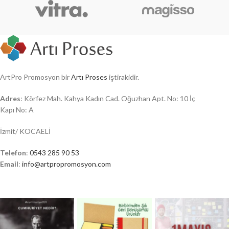
ArtPro Promosyon bir
Artı Proses
iştirakidir.
Adres
: Körfez Mah. Kahya Kadın Cad. Oğuzhan Apt. No: 10 İç
Kapı No: A
İzmit/ KOCAELİ
Telefon
:
0543 285 90 53
Email
:
info@artpropromosyon.com