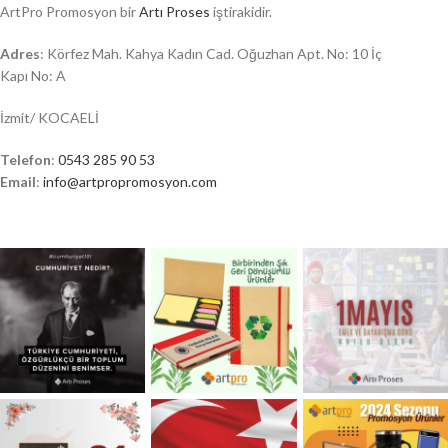
ArtPro Promosyon bir
Artı Proses
iştirakidir.
Adres
: Körfez Mah. Kahya Kadın Cad. Oğuzhan Apt. No: 10 İç
Kapı No: A
İzmit/ KOCAELİ
Telefon
:
0543 285 90 53
Email
:
info@artpropromosyon.com