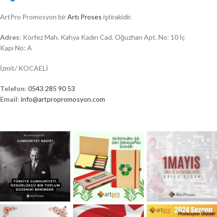
ArtPro Promosyon bir
Artı Proses
iştirakidir.
Adres
: Körfez Mah. Kahya Kadın Cad. Oğuzhan Apt. No: 10 İç
Kapı No: A
İzmit/ KOCAELİ
Telefon
:
0543 285 90 53
Email
:
info@artpropromosyon.com