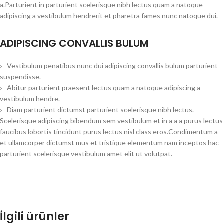
a.Parturient in parturient scelerisque nibh lectus quam a natoque
adipiscing a vestibulum hendrerit et pharetra fames nunc natoque dui.
ADIPISCING CONVALLIS BULUM
Vestibulum penatibus nunc dui adipiscing convallis bulum parturient
suspendisse.
Abitur parturient praesent lectus quam a natoque adipiscing a
vestibulum hendre.
Diam parturient dictumst parturient scelerisque nibh lectus.
Scelerisque adipiscing bibendum sem vestibulum et in a a a purus lectus
faucibus lobortis tincidunt purus lectus nisl class eros.Condimentum a
et ullamcorper dictumst mus et tristique elementum nam inceptos hac
parturient scelerisque vestibulum amet elit ut volutpat.
İlgili ürünler