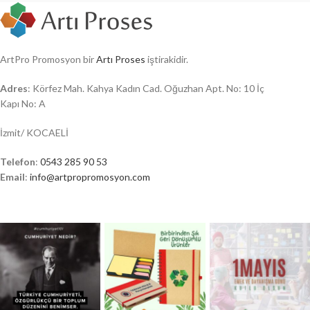
ArtPro Promosyon bir
Artı Proses
iştirakidir.
Adres
: Körfez Mah. Kahya Kadın Cad. Oğuzhan Apt. No: 10 İç
Kapı No: A
İzmit/ KOCAELİ
Telefon
:
0543 285 90 53
Email
:
info@artpropromosyon.com