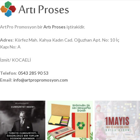
ArtPro Promosyon bir
Artı Proses
iştirakidir.
Adres
: Körfez Mah. Kahya Kadın Cad. Oğuzhan Apt. No: 10 İç
Kapı No: A
İzmit/ KOCAELİ
Telefon
:
0543 285 90 53
Email
:
info@artpropromosyon.com