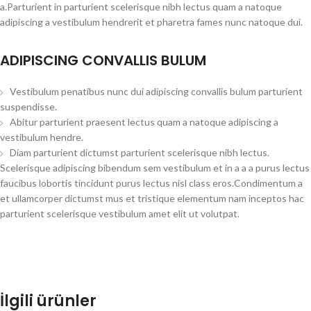
a.Parturient in parturient scelerisque nibh lectus quam a natoque
adipiscing a vestibulum hendrerit et pharetra fames nunc natoque dui.
ADIPISCING CONVALLIS BULUM
Vestibulum penatibus nunc dui adipiscing convallis bulum parturient
suspendisse.
Abitur parturient praesent lectus quam a natoque adipiscing a
vestibulum hendre.
Diam parturient dictumst parturient scelerisque nibh lectus.
Scelerisque adipiscing bibendum sem vestibulum et in a a a purus lectus
faucibus lobortis tincidunt purus lectus nisl class eros.Condimentum a
et ullamcorper dictumst mus et tristique elementum nam inceptos hac
parturient scelerisque vestibulum amet elit ut volutpat.
İlgili ürünler