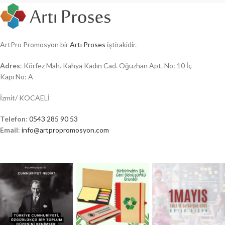
ArtPro Promosyon bir
Artı Proses
iştirakidir.
Adres
: Körfez Mah. Kahya Kadın Cad. Oğuzhan Apt. No: 10 İç
Kapı No: A
İzmit/ KOCAELİ
Telefon
:
0543 285 90 53
Email
:
info@artpropromosyon.com